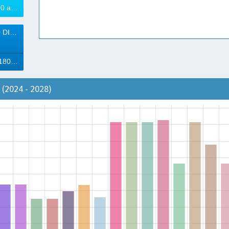
28% à vencer (90 a 180 Dias)
VENCEM (+ 180 DIAS)
1% à vencer (+ 180 Dias)
(2024 - 2028)