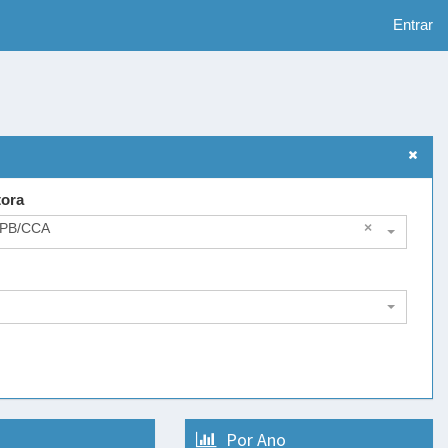
Entrar
tora
FPB/CCA
×
Por Ano