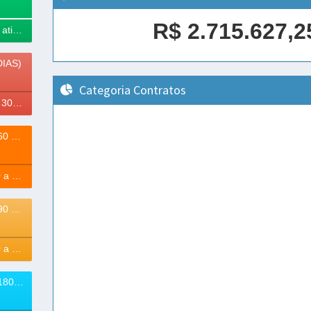
R$ 2.715.627,2
100% Contratos ativos
DIAS)
Categoria Contratos
71% à vencer (- 30 Dias)
VENCEM (30 A 60 DIAS)
0% à vencer (30 a 60 Dias)
VENCEM (60 A 90 DIAS)
0% à vencer (60 a 90 Dias)
VENCEM (90 A 180 DIAS)