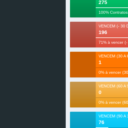
275
VENCEM (- 30 
196
1
0
76