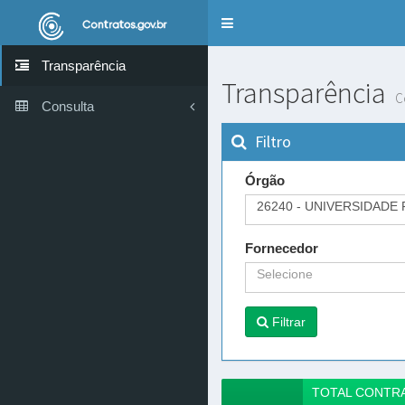
Alternar
navegação
Transparência
Transparência
C
Consulta
Filtro
Órgão
26240 - UNIVERSIDADE
Fornecedor
Selecione
Filtrar
TOTAL CONTR