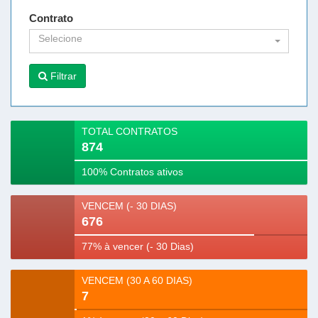
Contrato
Selecione
Filtrar
TOTAL CONTRATOS
874
100% Contratos ativos
VENCEM (- 30 DIAS)
676
77% à vencer (- 30 Dias)
VENCEM (30 A 60 DIAS)
7