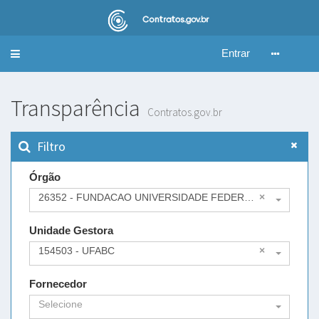
Entrar
Alternar
navegação
Transparência
Contratos.gov.br
Filtro
Órgão
26352 - FUNDACAO UNIVERSIDADE FEDERAL DO ABC
×
Unidade Gestora
154503 - UFABC
×
Fornecedor
Selecione