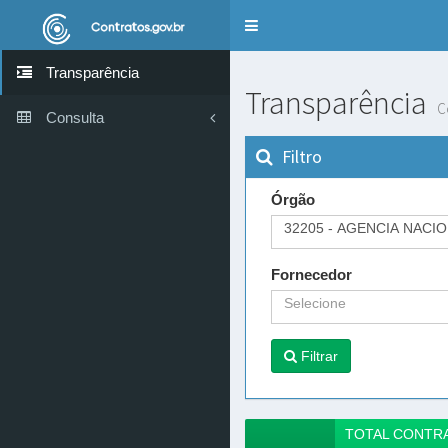
Alternar
navegação
Transparência
Transparência
C
Consulta
Filtro
Órgão
32205 - AGENCIA NACI
Fornecedor
Selecione
Filtrar
TOTAL CONTR