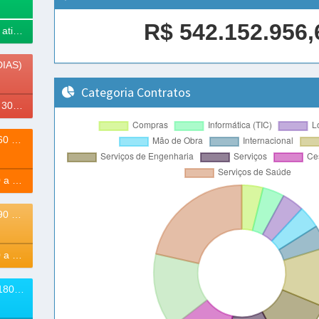
R$ 542.152.956,
100% Contratos ativos
DIAS)
Categoria Contratos
67% à vencer (- 30 Dias)
VENCEM (30 A 60 DIAS)
1% à vencer (30 a 60 Dias)
VENCEM (60 A 90 DIAS)
1% à vencer (60 a 90 Dias)
VENCEM (90 A 180 DIAS)