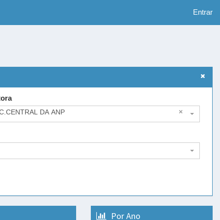
Entrar
tora
SC.CENTRAL DA ANP
×
Por Ano