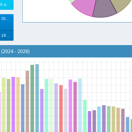
18% à vencer (90 a 180 Dias)
VENCEM (+ 180 DIAS)
11% à vencer (+ 180 Dias)
(2024 - 2028)