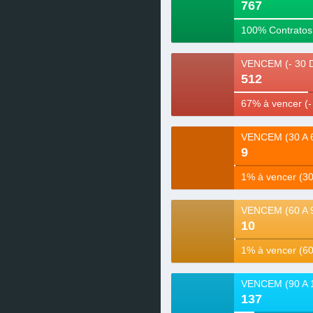
767
VENCEM (- 30 
512
9
10
137