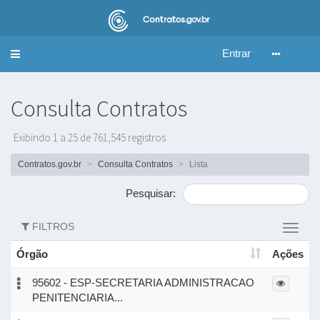
Entrar
Alternar
navegação
Consulta Contratos
Exibindo 1 a 25 de 761,545 registros
Contratos.gov.br
Consulta Contratos
Lista
Pesquisar:
FILTROS
Altern
filtros
Órgão
Ações
95602 - ESP-SECRETARIA ADMINISTRACAO
PENITENCIARIA...