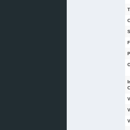
T
C
S
F
P
O
I
C
V
V
V