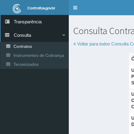
Alternar
navegação
Transparência
Consulta Contr
Consulta
Voltar para todos
Consulta C
Contratos
Instrumentos de Cobrança
Ó
Terceirizados
U
P
S
U
O
C
U
D