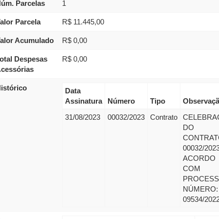
úm. Parcelas
1
alor Parcela
R$ 11.445,00
alor Acumulado
R$ 0,00
otal Despesas
R$ 0,00
cessórias
istórico
Data
Assinatura
Número
Tipo
Observaç
31/08/2023
00032/2023
Contrato
CELEBRA
DO
CONTRAT
00032/202
ACORDO
COM
PROCES
NÚMERO:
09534/202