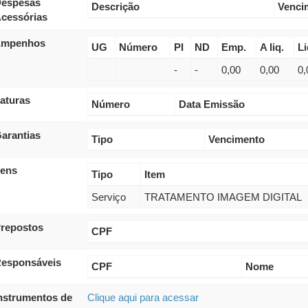
espesas
Descrição
Venci
cessórias
Empenhos
UG
Número
PI
ND
Emp.
A liq.
Li
-
-
0,00
0,00
0,
aturas
Número
Data Emissão
arantias
Tipo
Vencimento
tens
Tipo
Item
Serviço
TRATAMENTO IMAGEM DIGITAL
repostos
CPF
esponsáveis
CPF
Nome
nstrumentos de
Clique aqui para acessar