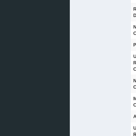
R
D
N
C
U
R
C
N
C
M
C
A
U
R