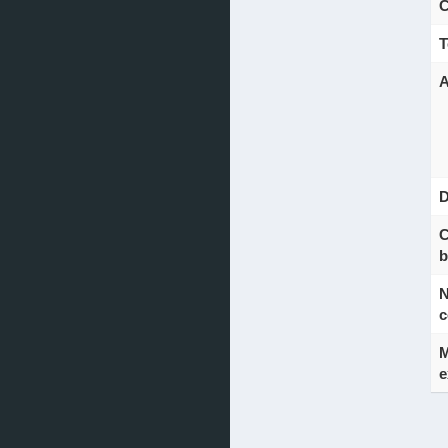
C
T
A
D
C
b
N
c
M
e