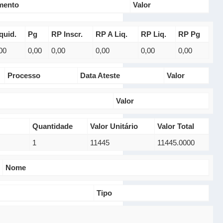
mento
Valor
quid.
Pg
RP Inscr.
RP A Liq.
RP Liq.
RP Pg
00
0,00
0,00
0,00
0,00
0,00
Processo
Data Ateste
Valor
Valor
Quantidade
Valor Unitário
Valor Total
1
11445
11445.0000
Nome
Tipo