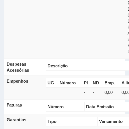
Despesas
Descrição
Acessórias
Empenhos
UG
Número
PI
ND
Emp.
A li
-
-
0,00
0,0
Faturas
Número
Data Emissão
Garantias
Tipo
Vencimento