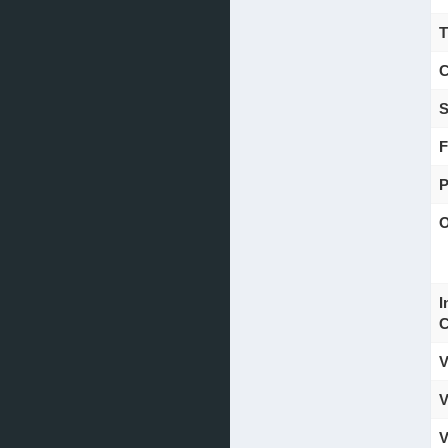
T
C
S
F
P
O
I
C
V
V
V