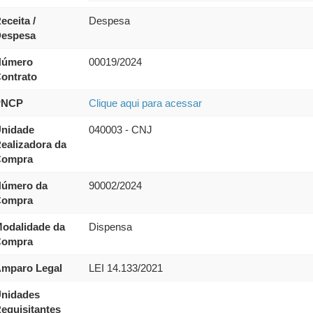
eceita /
Despesa
espesa
úmero
00019/2024
ontrato
PNCP
Clique aqui para acessar
nidade
040003 - CNJ
ealizadora da
ompra
úmero da
90002/2024
ompra
odalidade da
Dispensa
ompra
mparo Legal
LEI 14.133/2021
nidades
equisitantes