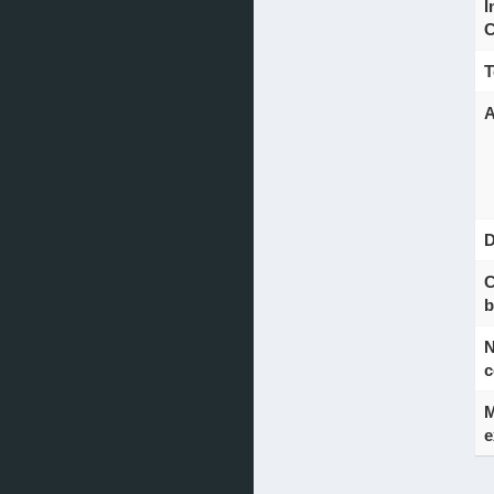
I
C
T
A
D
C
b
N
c
M
e