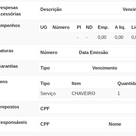
espesas
Descrição
Venci
cessórias
Empenhos
UG
Número
PI
ND
Emp.
A liq.
Li
-
-
0,00
0,00
0,
aturas
Número
Data Emissão
arantias
Tipo
Vencimento
tens
Tipo
Item
Quantid
Serviço
CHAVEIRO
1
repostos
CPF
esponsáveis
CPF
Nome