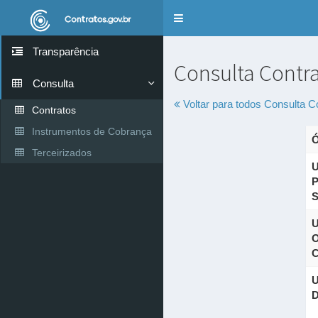
Alternar
navegação
Transparência
Consulta Contr
Consulta
Voltar para todos
Consulta C
Contratos
Instrumentos de Cobrança
Ó
Terceirizados
U
P
S
U
O
C
U
D