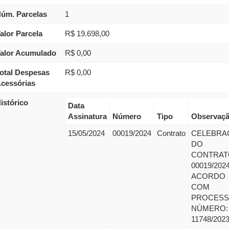
úm. Parcelas
1
alor Parcela
R$ 19.698,00
alor Acumulado
R$ 0,00
otal Despesas
R$ 0,00
cessórias
istórico
Data
Assinatura
Número
Tipo
Observaç
15/05/2024
00019/2024
Contrato
CELEBRA
DO
CONTRAT
00019/202
ACORDO
COM
PROCES
NÚMERO:
11748/202