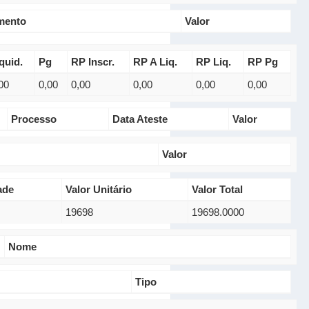
mento
Valor
quid.
Pg
RP Inscr.
RP A Liq.
RP Liq.
RP Pg
00
0,00
0,00
0,00
0,00
0,00
Processo
Data Ateste
Valor
Valor
ade
Valor Unitário
Valor Total
19698
19698.0000
Nome
Tipo