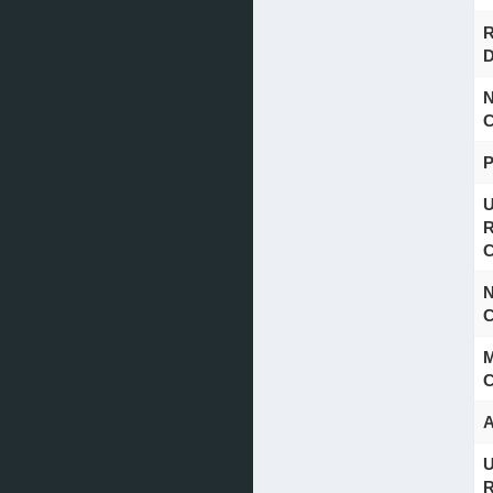
R
D
N
C
U
R
C
N
C
M
C
A
U
R