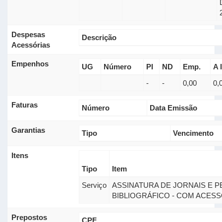
Despesas
Descrição
Acessórias
Empenhos
UG
Número
PI
ND
Emp.
A l
-
-
0,00
0,
Faturas
Número
Data Emissão
Garantias
Tipo
Vencimento
Itens
Tipo
Item
Serviço
ASSINATURA DE JORNAIS E P
BIBLIOGRÁFICO - COM ACESS
Prepostos
CPF