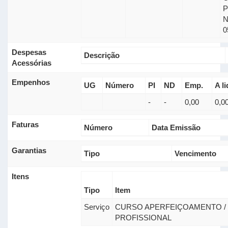
0
Despesas
Descrição
Acessórias
Empenhos
UG
Número
PI
ND
Emp.
A li
-
-
0,00
0,0
Faturas
Número
Data Emissão
Garantias
Tipo
Vencimento
Itens
Tipo
Item
Serviço
CURSO APERFEIÇOAMENTO / 
PROFISSIONAL