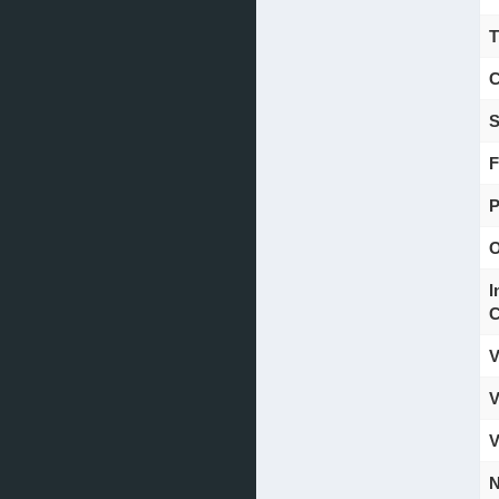
T
C
S
F
P
O
I
C
V
V
V
N