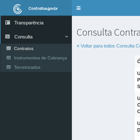
Alternar
navegação
Transparência
Consulta Contr
Consulta
Voltar para todos
Consulta C
Contratos
Instrumentos de Cobrança
Ó
Terceirizados
U
P
S
U
O
C
U
D