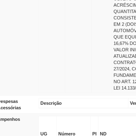
ACRÉSCI
QUANTITA
CONSIST
EM 2 (DOI
AUTOMÓV
QUE EQUI
16,67% D
VALOR INI
ATUALIZA
CONTRAT
27/2024, 
FUNDAM
NO ART. 1
LEI 14.133/
espesas
Descrição
Ve
cessórias
Empenhos
UG
Número
PI
ND