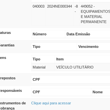
040003
2024NE000344
-8
449052 -
-
EQUIPAMENTO
E MATERIAL
PERMANENTE
aturas
Número
Data Emissão
arantias
Tipo
Vencimento
tens
Tipo
Item
Material
VEÍCULO UTILITÁRIO
repostos
CPF
esponsáveis
CPF
Nome
nstrumentos de
Clique aqui para acessar
obrança