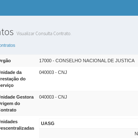
atos
Visualizar Consulta Contrato.
ontratos
rgão
17000 - CONSELHO NACIONAL DE JUSTICA
nidade da
040003 - CNJ
restação do
erviço
nidade Gestora
040003 - CNJ
rigem do
ontrato
nidades
UASG
escentralizadas
N