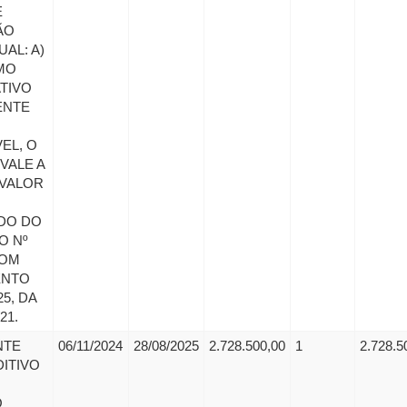
E
ÃO
AL: A)
MO
TIVO
ENTE
EL, O
VALE A
 VALOR
DO DO
O Nº
COM
ENTO
25, DA
21.
NTE
06/11/2024
28/08/2025
2.728.500,00
1
2.728.5
ITIVO
O