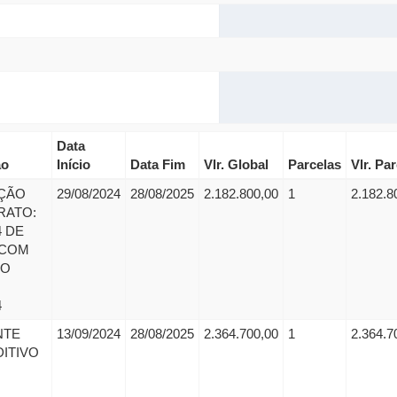
Data
ão
Início
Data Fim
Vlr. Global
Parcelas
Vlr. Pa
ÇÃO
29/08/2024
28/08/2025
2.182.800,00
1
2.182.8
RATO:
4 DE
 COM
SO
4
NTE
13/09/2024
28/08/2025
2.364.700,00
1
2.364.7
ITIVO