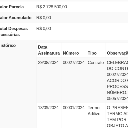
alor Parcela
R$ 2.728.500,00
alor Acumulado
R$ 0,00
otal Despesas
R$ 0,00
cessórias
istórico
Data
Assinatura
Número
Tipo
Observaç
29/08/2024
00027/2024
Contrato
CELEBRA
DO CONT
00027/202
ACORDO
PROCES
NÚMERO:
05057/202
13/09/2024
00001/2024
Termo
O PRESE
Aditivo
TERMO AD
TEM POR
OBJETO A