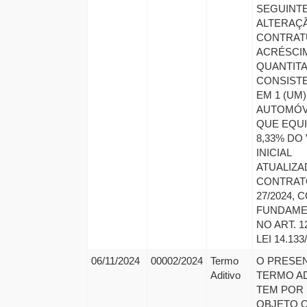
SEGUINT
ALTERAÇ
CONTRATU
ACRÉSCI
QUANTITA
CONSIST
EM 1 (UM)
AUTOMÓV
QUE EQUI
8,33% DO
INICIAL
ATUALIZA
CONTRAT
27/2024, 
FUNDAM
NO ART. 1
LEI 14.133/
06/11/2024
00002/2024
Termo
O PRESE
Aditivo
TERMO AD
TEM POR
OBJETO 