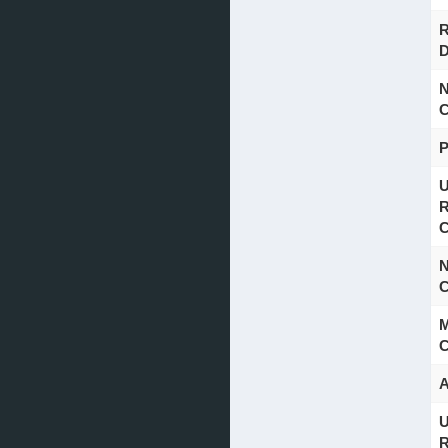
R
D
N
C
U
R
C
N
C
M
C
A
U
R