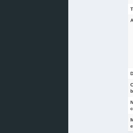
T
A
D
C
b
N
c
M
e