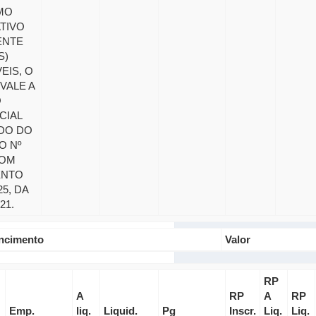
MO
TIVO
ENTE
S)
EIS, O
VALE A
O
CIAL
DO DO
O Nº
COM
ENTO
25, DA
21.
ncimento
Valor
RP
A
RP
A
RP
Emp.
liq.
Liquid.
Pg
Inscr.
Liq.
Liq.