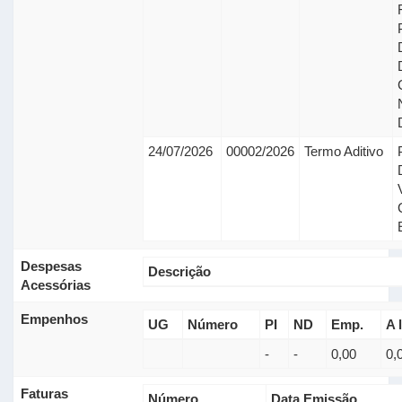
24/07/2026
00002/2026
Termo Aditivo
Despesas
Descrição
Acessórias
Empenhos
UG
Número
PI
ND
Emp.
A l
-
-
0,00
0,
Faturas
Número
Data Emissão