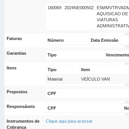
160069
2024NE000502
E5MMVTRVADM
AQUISICAO DE
VIATURAS
ADMINISTRATI
Faturas
Número
Data Emissão
Garantias
Tipo
Venciment
Itens
Tipo
Item
Material
VEÍCULO VAN
Prepostos
CPF
Responsáveis
CPF
N
Instrumentos de
Clique aqui para acessar
Cobrança