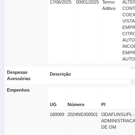
17/06/2025
00001/2025
Termo
ALTE
Aditivo
CONTR
COEX
VISTA
EMPR
CITR
AUTO
INCO
EMPR
AUTO
Despesas
Descrição
Acessórias
Empenhos
UG
Número
PI
160069
2024NE000501
I3DAFUNSUPL -
ADMINISTRAC
DE OM