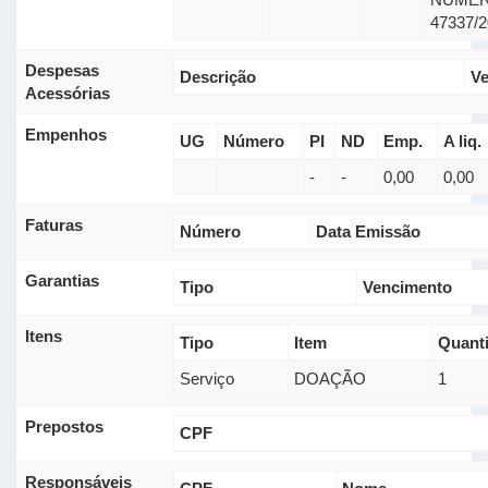
47337/
Despesas
Descrição
V
Acessórias
Empenhos
UG
Número
PI
ND
Emp.
A liq.
-
-
0,00
0,00
Faturas
Número
Data Emissão
Garantias
Tipo
Vencimento
Itens
Tipo
Item
Quant
Serviço
DOAÇÃO
1
Prepostos
CPF
Responsáveis