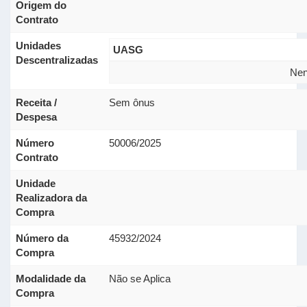
Origem do
Contrato
Unidades
UASG
Descentralizadas
Nen
Receita /
Sem ônus
Despesa
Número
50006/2025
Contrato
Unidade
Realizadora da
Compra
Número da
45932/2024
Compra
Modalidade da
Não se Aplica
Compra