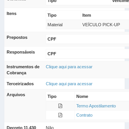
Tipo
Vencime
Itens
Tipo
Item
Material
VEÍCULO PICK-UP
Prepostos
CPF
Responsáveis
CPF
Instrumentos de
Clique aqui para acessar
Cobrança
Terceirizados
Clique aqui para acessar
Arquivos
Tipo
Nome
Termo Apostilamento
Contrato
Decreto 11.430
Não