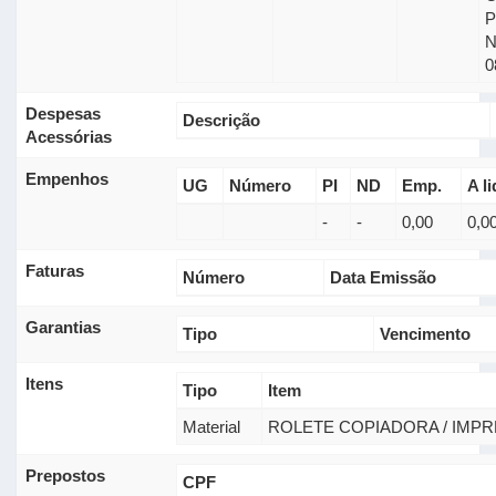
0
Despesas
Descrição
Acessórias
Empenhos
UG
Número
PI
ND
Emp.
A li
-
-
0,00
0,0
Faturas
Número
Data Emissão
Garantias
Tipo
Vencimento
Itens
Tipo
Item
Material
ROLETE COPIADORA / IMP
Prepostos
CPF