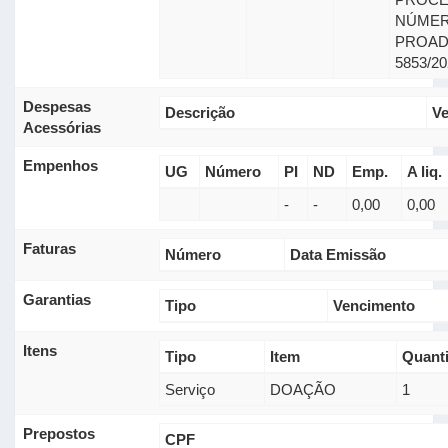
NÚMER
PROA
5853/20
Despesas
Descrição
V
Acessórias
Empenhos
UG
Número
PI
ND
Emp.
A liq.
-
-
0,00
0,00
Faturas
Número
Data Emissão
Garantias
Tipo
Vencimento
Itens
Tipo
Item
Quant
Serviço
DOAÇÃO
1
Prepostos
CPF