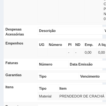
0
Despesas
Descrição
Acessórias
Empenhos
UG
Número
PI
ND
Emp.
A liq
-
-
0,00
0,00
Faturas
Número
Data Emissão
Garantias
Tipo
Vencimento
Itens
Tipo
Item
Material
PRENDEDOR DE CRACHÁ