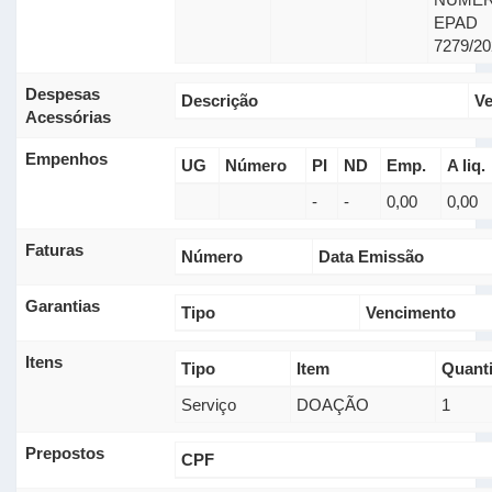
EPAD
7279/20
Despesas
Descrição
V
Acessórias
Empenhos
UG
Número
PI
ND
Emp.
A liq.
-
-
0,00
0,00
Faturas
Número
Data Emissão
Garantias
Tipo
Vencimento
Itens
Tipo
Item
Quant
Serviço
DOAÇÃO
1
Prepostos
CPF