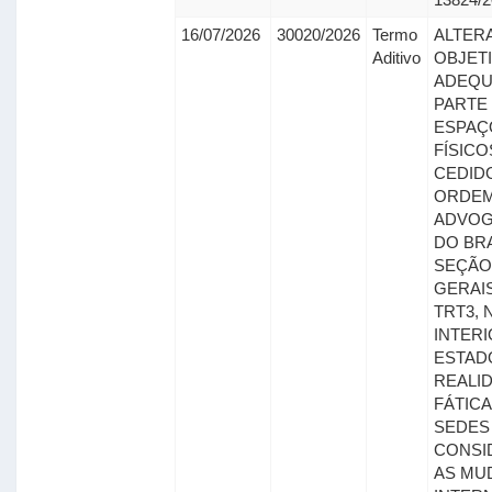
16/07/2026
30020/2026
Termo
ALTER
Aditivo
OBJET
ADEQ
PARTE
ESPAÇ
FÍSICO
CEDID
ORDEM
ADVO
DO BRA
SEÇÃO
GERAIS
TRT3, 
INTER
ESTADO
REALI
FÁTICA
SEDES 
CONSI
AS MU