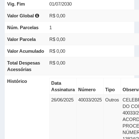
Vig. Fim
01/07/2030
Valor Global
R$ 0,00
Núm. Parcelas
1
Valor Parcela
R$ 0,00
Valor Acumulado
R$ 0,00
Total Despesas
R$ 0,00
Acessórias
Histórico
Data
Assinatura
Número
Tipo
Observ
26/06/2025
40033/2025
Outros
CELEB
DO CO
40033/
ACOR
PROC
NÚMER
13824/