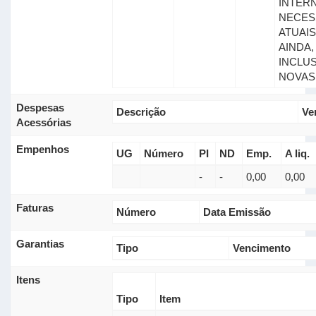
INTERN
NECES
ATUAIS
AINDA,
INCLU
NOVAS
Despesas
Descrição
Ve
Acessórias
Empenhos
UG
Número
PI
ND
Emp.
A liq.
-
-
0,00
0,00
Faturas
Número
Data Emissão
Garantias
Tipo
Vencimento
Itens
Tipo
Item