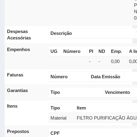
0
Despesas
Descrição
Acessórias
Empenhos
UG
Número
PI
ND
Emp.
A li
-
-
0,00
0,0
Faturas
Número
Data Emissão
Garantias
Tipo
Vencimento
Itens
Tipo
Item
Material
FILTRO PURIFICAÇÃO ÁG
Prepostos
CPF