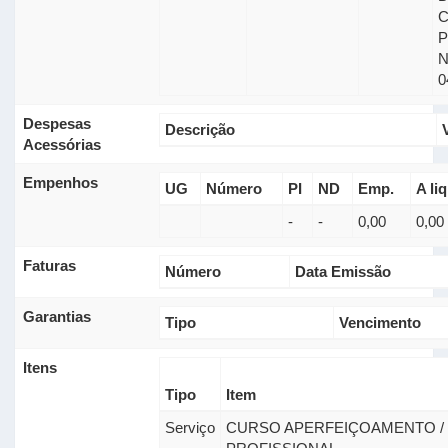
0
Despesas
Descrição
Acessórias
Empenhos
UG
Número
PI
ND
Emp.
A liq
-
-
0,00
0,00
Faturas
Número
Data Emissão
Garantias
Tipo
Vencimento
Itens
Tipo
Item
Serviço
CURSO APERFEIÇOAMENTO / 