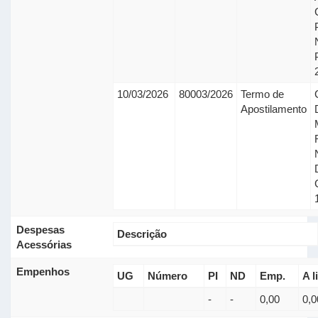
10/03/2026
80003/2026
Termo de
Apostilamento
Despesas
Descrição
Acessórias
Empenhos
UG
Número
PI
ND
Emp.
A l
-
-
0,00
0,0