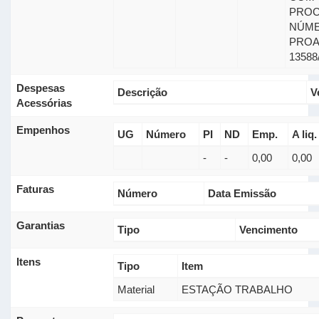
PRO
NÚME
PRO
13588
Despesas
Descrição
V
Acessórias
Empenhos
UG
Número
PI
ND
Emp.
A liq.
-
-
0,00
0,00
Faturas
Número
Data Emissão
Garantias
Tipo
Vencimento
Itens
Tipo
Item
Material
ESTAÇÃO TRABALHO