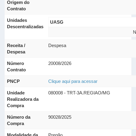
Origem do
Contrato
Unidades
UASG
Descentralizadas
N
Receita /
Despesa
Despesa
Número
20008/2026
Contrato
PNCP
Clique aqui para acessar
Unidade
080008 - TRT-3A.REGIAO/MG
Realizadora da
Compra
Número da
90028/2025
Compra
Modalidade da
Pregão