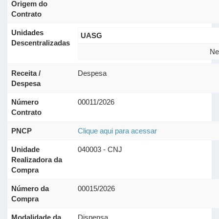
Origem do
Contrato
Unidades
UASG
Descentralizadas
Ne
Receita /
Despesa
Despesa
Número
00011/2026
Contrato
PNCP
Clique aqui para acessar
Unidade
040003 - CNJ
Realizadora da
Compra
Número da
00015/2026
Compra
Modalidade da
Dispensa