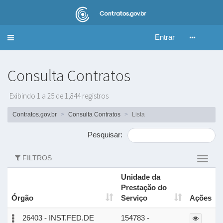
Entrar
Alternar
navegação
Consulta Contratos
Exibindo 1 a 25 de 1,844 registros
Contratos.gov.br
Consulta Contratos
Lista
Pesquisar:
FILTROS
Altern
filtros
Unidade da
Prestação do
Órgão
Serviço
Ações
26403 - INST.FED.DE
154783 -