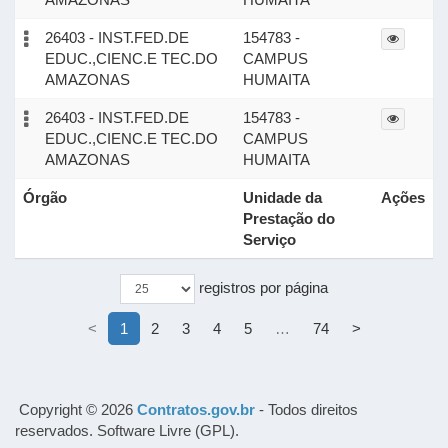
26403 - INST.FED.DE
154783 -
EDUC.,CIENC.E TEC.DO
CAMPUS
AMAZONAS
HUMAITA
26403 - INST.FED.DE
154783 -
EDUC.,CIENC.E TEC.DO
CAMPUS
AMAZONAS
HUMAITA
Órgão
Unidade da
Ações
Prestação do
Serviço
registros por página
<
1
2
3
4
5
…
74
>
Copyright © 2026
Contratos.gov.br
- Todos direitos
reservados. Software Livre (GPL).