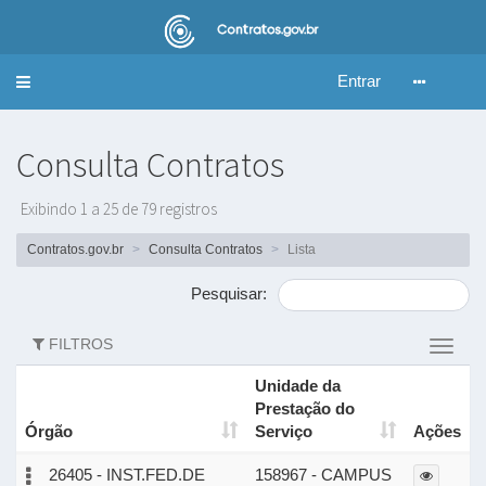
Entrar
Alternar
navegação
Consulta Contratos
Exibindo 1 a 25 de 79 registros
Contratos.gov.br
Consulta Contratos
Lista
Pesquisar:
FILTROS
Altern
filtros
Unidade da
Prestação do
Órgão
Serviço
Ações
26405 - INST.FED.DE
158967 - CAMPUS