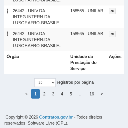
26442 - UNIV.DA
158565 - UNILAB
INTEG.INTERN.DA
LUSOF.AFRO-BRASILE...
26442 - UNIV.DA
158565 - UNILAB
INTEG.INTERN.DA
LUSOF.AFRO-BRASILE...
Órgão
Unidade da
Ações
Prestação do
Serviço
registros por página
<
1
2
3
4
5
…
16
>
Copyright © 2026
Contratos.gov.br
- Todos direitos
reservados. Software Livre (GPL).