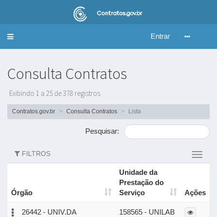
Entrar
Alternar
navegação
Consulta Contratos
Exibindo 1 a 25 de 378 registros
Contratos.gov.br
Consulta Contratos
Lista
Pesquisar:
FILTROS
Altern
filtros
Unidade da
Prestação do
Órgão
Serviço
Ações
26442 - UNIV.DA
158565 - UNILAB