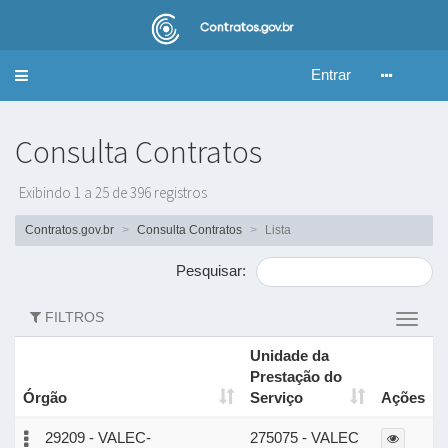
Entrar
Alternar
navegação
Consulta Contratos
Exibindo 1 a 25 de 396 registros
Contratos.gov.br
Consulta Contratos
Lista
Pesquisar:
FILTROS
Altern
filtros
Unidade da
Prestação do
Órgão
Serviço
Ações
29209 - VALEC-
275075 - VALEC