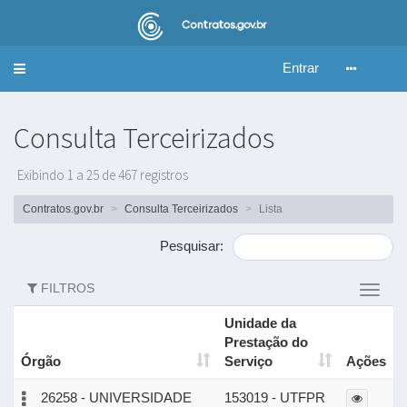
Entrar
Alternar
navegação
Consulta Terceirizados
Exibindo 1 a 25 de 467 registros
Contratos.gov.br
Consulta Terceirizados
Lista
Pesquisar:
FILTROS
Altern
filtros
Unidade da
Prestação do
Órgão
Serviço
Ações
26258 - UNIVERSIDADE
153019 - UTFPR