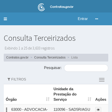
Entrar
Alternar
navegação
Consulta Terceirizados
Exibindo 1 a 25 de 3,633 registros
Contratos.gov.br
Consulta Terceirizados
Lista
Pesquisar:
FILTROS
Altern
filtros
Unidade da
Prestação do
Órgão
Serviço
Ações
63000 - ADVOCACIA-
110096 - SAD5R/AGU