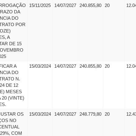
RROGAÇÃO
15/11/2025
14/07/2027
240.855,80
20
12.0
PRAZO DA
NCIA DO
TRATO POR
DOZE)
S, A
AR DE 15
NOVEMBRO
025
FICAR A
15/03/2024
14/07/2027
240.855,80
20
12.0
NCIA DO
TRATO N.
24 DE 12
E) MESES
 20 (VINTE)
ES.
JUSTAR OS
15/03/2024
14/07/2027
248.779,80
20
12.4
ÇOS NO
CENTUAL
,29%, COM