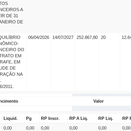
TOS
NCEIROS A
IR DE 31
ANEIRO DE
UILÍBRIO
06/04/2026
14/07/2027
252.867,80
20
12.6
NÔMICO-
NCEIRO DO
TRATO EM
RAFE, EM
UDE DE
ERAÇÃO NA
.
6/2011.
ncimento
Valor
Liquid.
Pg
RP Inscr.
RP A Liq.
RP Liq.
RP 
0,00
0,00
0,00
0,00
0,00
0,00