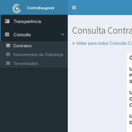
Alternar
navegação
Transparência
Consulta Contr
Consulta
Voltar para todos
Consulta C
Contratos
Instrumentos de Cobrança
Ó
Terceirizados
U
P
S
U
O
C
U
D