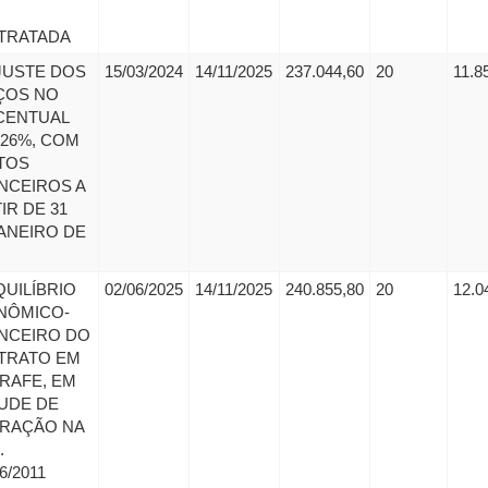
TRATADA
JUSTE DOS
15/03/2024
14/11/2025
237.044,60
20
11.8
ÇOS NO
CENTUAL
,26%, COM
TOS
NCEIROS A
IR DE 31
ANEIRO DE
UILÍBRIO
02/06/2025
14/11/2025
240.855,80
20
12.0
NÔMICO-
NCEIRO DO
TRATO EM
RAFE, EM
UDE DE
ERAÇÃO NA
.
6/2011