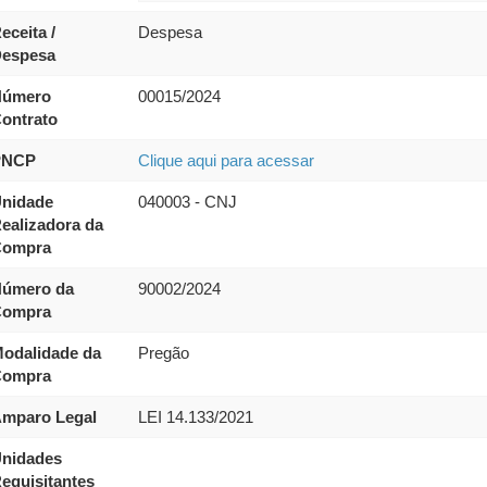
eceita /
Despesa
espesa
úmero
00015/2024
ontrato
PNCP
Clique aqui para acessar
nidade
040003 - CNJ
ealizadora da
ompra
úmero da
90002/2024
ompra
odalidade da
Pregão
ompra
mparo Legal
LEI 14.133/2021
nidades
equisitantes