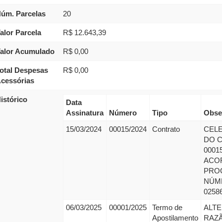
úm. Parcelas
20
alor Parcela
R$ 12.643,39
alor Acumulado
R$ 0,00
otal Despesas
R$ 0,00
cessórias
istórico
Data
Assinatura
Número
Tipo
Obse
15/03/2024
00015/2024
Contrato
CEL
DO 
0001
ACO
PRO
NÚM
0258
06/03/2025
00001/2025
Termo de
ALT
Apostilamento
RAZÃ