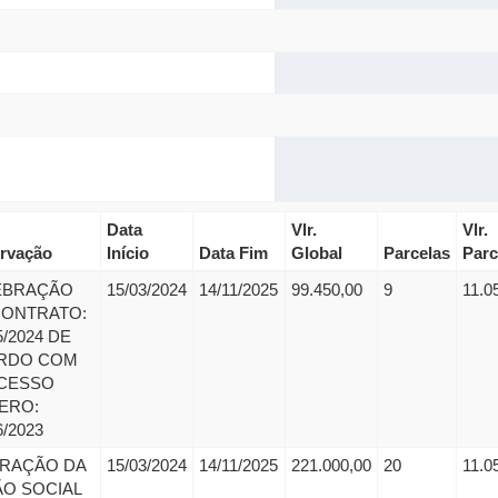
Data
Vlr.
Vlr.
rvação
Início
Data Fim
Global
Parcelas
Parc
EBRAÇÃO
15/03/2024
14/11/2025
99.450,00
9
11.0
CONTRATO:
5/2024 DE
RDO COM
CESSO
ERO:
6/2023
ERAÇÃO DA
15/03/2024
14/11/2025
221.000,00
20
11.0
O SOCIAL