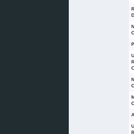
R
D
N
C
U
R
C
N
C
M
C
A
U
R