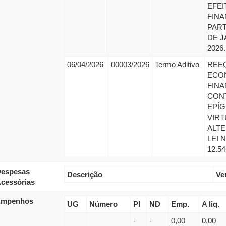
EFEI
FINA
PART
DE J
2026.
06/04/2026
00003/2026
Termo Aditivo
REEQ
ECO
FINA
CON
EPÍG
VIRT
ALT
LEI N
12.54
espesas
Descrição
Ve
cessórias
Empenhos
UG
Número
PI
ND
Emp.
A liq.
-
-
0,00
0,00