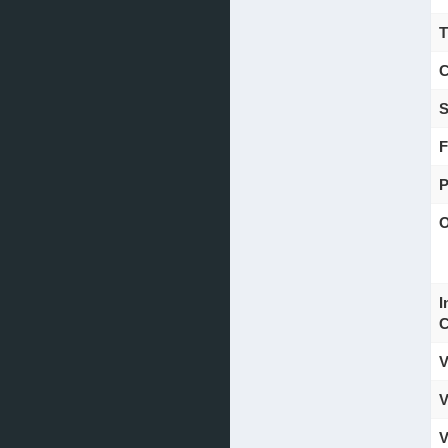
T
C
S
F
P
O
I
C
V
V
V