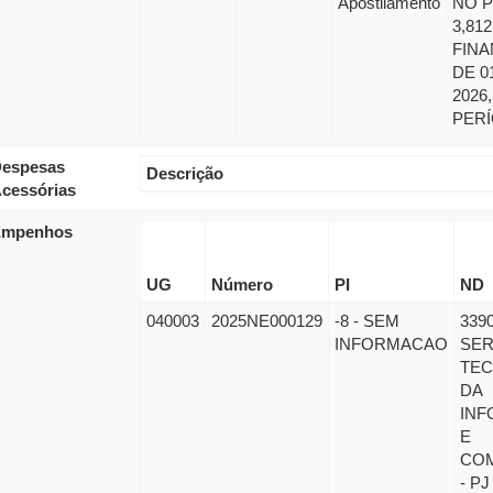
Apostilamento
NO 
3,81
FINA
DE 0
202
PERÍ
espesas
Descrição
cessórias
Empenhos
UG
Número
PI
ND
040003
2025NE000129
-8 - SEM
3390
INFORMACAO
SER
TEC
DA
IN
E
CO
- PJ