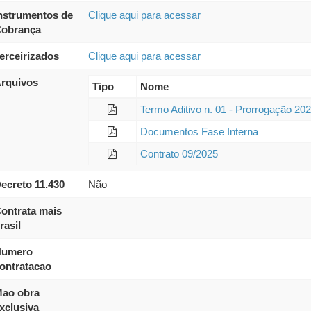
nstrumentos de
Clique aqui para acessar
obrança
erceirizados
Clique aqui para acessar
rquivos
Tipo
Nome
Termo Aditivo n. 01 - Prorrogação 20
Documentos Fase Interna
Contrato 09/2025
ecreto 11.430
Não
ontrata mais
rasil
umero
ontratacao
ao obra
xclusiva