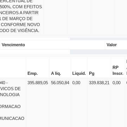
PERCENTUAL DE
2500%, COM EFEITOS
NCEIROS A PARTIR
1 DE MARÇO DE
6, CONFORME NOVO
ODO DE VIGÊNCIA.
Vencimento
Valor
RP
Emp.
A liq.
Liquid.
Pg
Inscr.
40 -
395.889,05
56.050,84
0,00
339.838,21
0,00
VICOS DE
NOLOGIA
FORMACAO
MUNICACAO