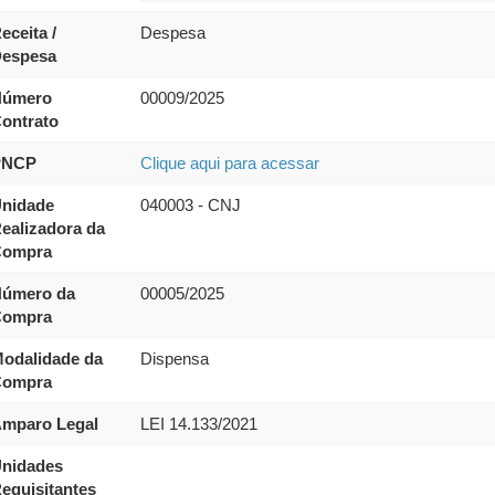
eceita /
Despesa
espesa
úmero
00009/2025
ontrato
PNCP
Clique aqui para acessar
nidade
040003 - CNJ
ealizadora da
ompra
úmero da
00005/2025
ompra
odalidade da
Dispensa
ompra
mparo Legal
LEI 14.133/2021
nidades
equisitantes