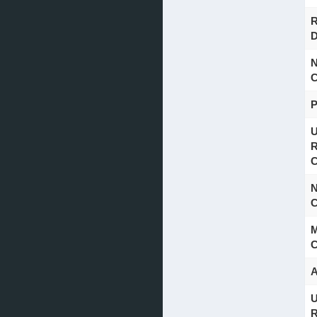
R
D
N
C
U
R
C
N
C
M
C
A
U
R