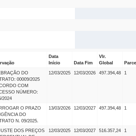
Data
Vlr.
rvação
Início
Data Fim
Global
Parce
EBRAÇÃO DO
12/03/2025
12/03/2026
497.394,48
1
RATO: 00009/2025
ACORDO COM
CESSO NÚMERO:
6/2024
RROGAR O PRAZO
13/03/2026
12/03/2027
497.394,48
1
IGÊNCIA DO
RATO N. 09/2025.
JUSTE DOS PREÇOS
12/03/2025
12/03/2027
516.357,24
1