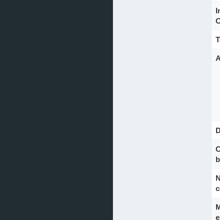
I
C
T
A
D
C
b
N
c
M
e