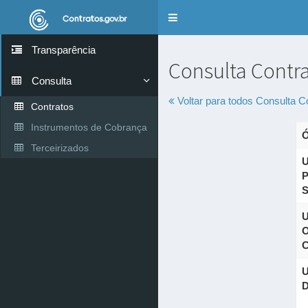
Alternar
navegação
Transparência
Consulta Contr
Consulta
Voltar para todos
Consulta C
Contratos
Instrumentos de Cobrança
Ó
Terceirizados
U
P
S
U
O
C
U
D