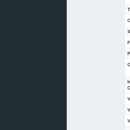
T
C
S
F
P
O
I
C
V
V
V